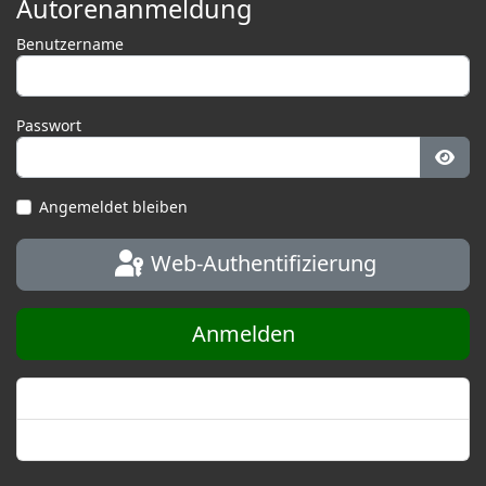
Autorenanmeldung
Benutzername
Passwort
Pass
Angemeldet bleiben
Web-Authentifizierung
Anmelden
Passwort vergessen?
Benutzername vergessen?