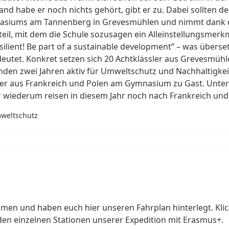
nd habe er noch nichts gehört, gibt er zu. Dabei sollten d
 Gymnasiums am Tannenberg in Grevesmühlen und nimmt dan
eil, mit dem die Schule sozusagen ein Alleinstellungsmer
ilient! Be part of a sustainable development” – was übersetzt
deutet. Konkret setzen sich 20 Achtklässler aus Grevesmüh
en zwei Jahren aktiv für Umweltschutz und Nachhaltigkeit 
ler aus Frankreich und Polen am Gymnasium zu Gast. Unter
r wiederum reisen in diesem Jahr noch nach Frankreich und
mweltschutz
men und haben euch hier unseren Fahrplan hinterlegt. Klick
 den einzelnen Stationen unserer Expedition mit Erasmus+.