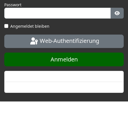
Passwort
Pass
Angemeldet bleiben
Web-Authentifizierung
Anmelden
Passwort vergessen?
Benutzername vergessen?