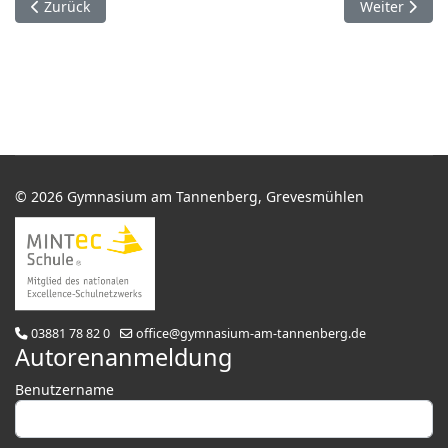
Vorheriger Beitrag: Parisfahrt 2025
Nächster Bei
Zurück
Weiter
© 2026 Gymnasium am Tannenberg, Grevesmühlen
03881 78 82 0
office@gymnasium-am-tannenberg.de
Autorenanmeldung
Benutzername